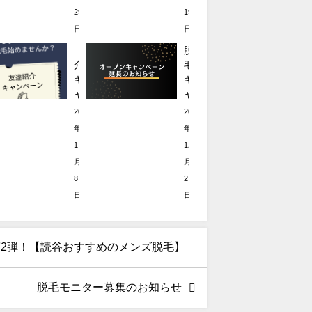
ー
ー
ズ
ン
29
19
キ
ン
脱
2
ャ
日
に
日
毛】
弾!!
ン
つ
【紹
脱
ペ
い
介
毛
ー
て
キ
キ
ン
ャ
ャ
【読
ン
ン
2022
2021
谷
ペ
ペ
年
年
脱
ー
ー
1
12
毛】
ン】
ン
月
月
読
延
8
27
谷
長
で
日
の
日
脱
お
毛
知
す
ら
2弾！【読谷おすすめのメンズ脱毛】
る
せ
な
ら
脱毛モニター募集のお知らせ
お