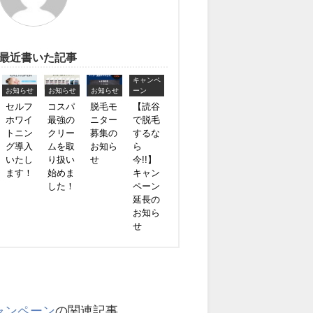
最近書いた記事
キャンペ
お知らせ
お知らせ
お知らせ
ーン
セルフ
コスパ
脱毛モ
【読谷
ホワイ
最強の
ニター
で脱毛
トニン
クリー
募集の
するな
グ導入
ムを取
お知ら
ら
いたし
り扱い
せ
今!!】
ます！
始めま
キャン
した！
ペーン
延長の
お知ら
せ
ャンペーン
の関連記事