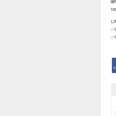

ht
LI
✅L
✅I
F