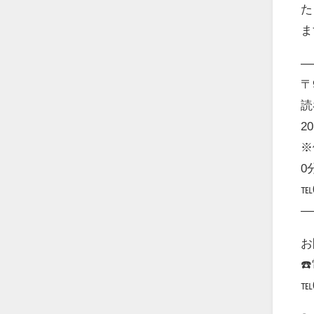
た
ま
—
〒9
読
20
※
0
℡0
—
お
☎
℡0