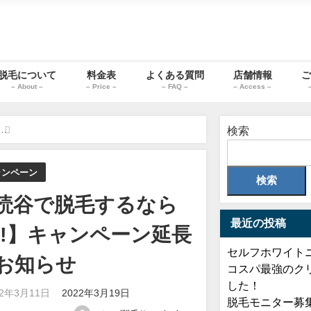
脱毛について
料金表
よくある質問
店舗情報
ご
– About –
– Price –
– FAQ –
– Access –
【読谷で脱毛するなら今!!】キャンペーン延長のお知らせ
検索
ャンペーン
検索
読谷で脱毛するなら
最近の投稿
!!】キャンペーン延長
セルフホワイト
お知らせ
コスパ最強のク
した！
22年3月11日
2022年3月19日
脱毛モニター募