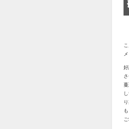
こ
メ
好
さ
蔓
し
り
も
ご