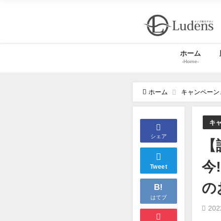
ホーム
-Home-
ホーム
キャンペーン
キ
シェア
【
今
Tweet
の
B!
はてブ
20