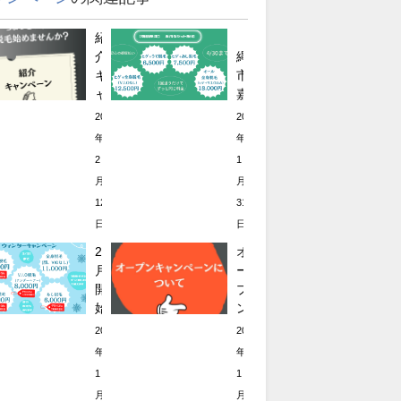
紹
【沖
介
縄
キ
市・
ャ
嘉
ン
手
2022
2022
ペ
納・
年
年
ー
読
2
1
ン
谷】
月
月
第
2
12
31
2
月
弾！
日
開
日
【読
始
2
オ
谷
の
月
ー
お
脱
開
プ
す
毛
始!!
ン
す
キ
ウ
キ
2022
2022
め
ャ
ィ
ャ
年
年
の
ン
ン
ン
1
1
メ
ペ
タ
ペ
ン
ー
月
月