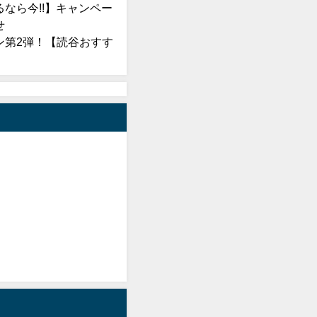
なら今!!】キャンペー
せ
ン第2弾！【読谷おすす
】