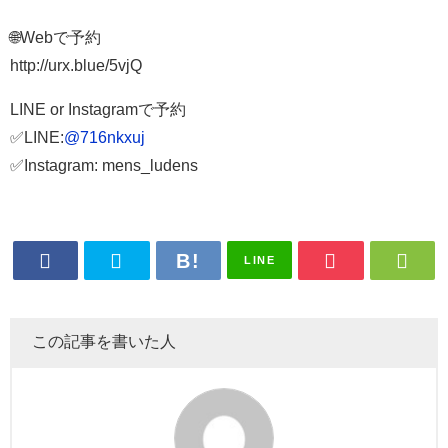
🌐Webで予約
http://urx.blue/5vjQ
LINE or Instagramで予約
✅LINE:
@716nkxuj
✅Instagram: mens_ludens
LINE
この記事を書いた人